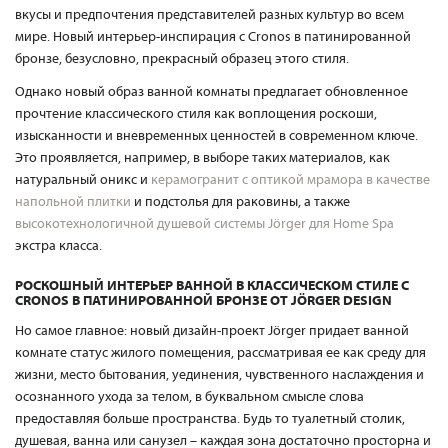
вкусы и предпочтения представителей разных культур во всем
мире. Новый интерьер-инспирация с Cronos в патинированной
бронзе, безусловно, прекрасный образец этого стиля.
Однако новый образ ванной комнаты предлагает обновленное
прочтение классического стиля как воплощения роскоши,
изысканности и вневременных ценностей в современном ключе.
Это проявляется, например, в выборе таких материалов, как
натуральный оникс и
керамогранит с оптикой мрамора в качестве
напольной плитки
и подстолья для раковины, а также
высокотехнологичной душевой системы Jörger для Home Spa
экстра класса.
РОСКОШНЫЙ ИНТЕРЬЕР ВАННОЙ В КЛАССИЧЕСКОМ СТИЛЕ С
CRONOS В ПАТИНИРОВАННОЙ БРОНЗЕ ОТ JÖRGER DESIGN
Но самое главное: новый дизайн-проект Jörger придает ванной
комнате статус жилого помещения, рассматривая ее как среду для
жизни, место бытования, уединения, чувственного наслаждения и
осознанного ухода за телом, в буквальном смысле слова
предоставляя больше пространства. Будь то туалетный столик,
душевая, ванна или санузел – каждая зона достаточно просторна и