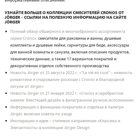
информативными описаниями.
УЗНАЙТЕ БОЛЬШЕ О КОЛЛЕКЦИИ СМЕСИТЕЛЕЙ CRONOS ОТ
JÖRGER – ССЫЛКИ НА ПОЛЕЗНУЮ ИНФОРМАЦИЮ НА САЙТЕ
JÖRGER
Полный обзор обширного и многообразного ассортимента
серии Cronos
: смесители для раковины и ванны, душевые
комплекты и душевые лейки, гарнитуры для биде, аксессуары
для ванной комнаты и санузла, включая описание продуктов,
технические данные, а также 17 вариантов покрытий и
декоративных отделок собственного производства
Новость Jörger от 25 августа 2022 г.: «“La vie en rose“ – нежность
романтики и очарование роскоши с Cronos в благородной
латуни от Jörger»
Новость Jörger от 27 января 2022 г.: «Cronos в серебристом
никеле: блестящий дизайн в филигранном ручном исполнении»
Информация о финишных покрытиях и отделках в палитре
Jörger, включая советы по уходу
Инспирации и идеи – стилевое направление «Классика и
Элегантность» в коллекции Jörger Design