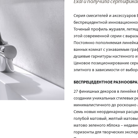
Exal и получила сертифика
Серия смесителей и аксессуаров
беспрецедентной инновационной
Точеный профиль журавля, летящ
этой современной серии с выра
Постоянно пополняемая линейк
ванных комнат с узнаваемым гра
душевые гарнитуры настенного и 
Ценовое позиционирование серии
элитного в зависимости от выбо
БЕСПРЕЦЕДЕНТНОЕ РАЗНООБРАЗ
27 финишных декоров в линейке 
создании уникальных стилевых ре
минималистичного до роскошно 
Семь новых неординарных расцве
голубой матовый, желтый матовы
матово зеленого яблока – недав
горизонты для творческих экспе