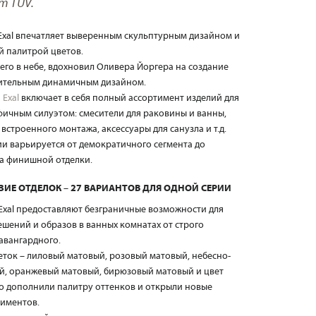
т TÜV.
 Exal впечатляет выверенным скульптурным дизайном и
 палитрой цветов.
его в небе, вдохновил Оливера Йоргера на создание
зительным динамичным дизайном.
а
Exal
включает в себя полный ассортимент изделий для
фичным силуэтом: смесители для раковины и ванны,
встроенного монтажа, аксессуары для санузла и т.д.
 варьируется от демократичного сегмента до
ра финишной отделки.
ИЕ ОТДЕЛОК – 27 ВАРИАНТОВ ДЛЯ ОДНОЙ СЕРИИ
Exal предоставляют безграничные возможности для
шений и образов в ванных комнатах от строго
авангардного.
ток – лиловый матовый, розовый матовый, небесно-
й, оранжевый матовый, бирюзовый матовый и цвет
но дополнили палитру оттенков и открыли новые
риментов.