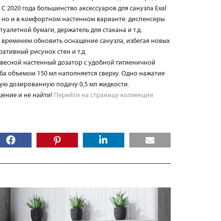
С 2020 года большинство аксессуаров для санузла Exal
, но и в комфортном настенном варианте: диспенсеры
туалетной бумаги, держатель для стакана и т.д.
 временем обновить оснащение санузла, избегая новых
ративный рисунок стен и т.д.
двесной настенный дозатор с удобной гигиеничной
ба объемом 150 мл наполняется сверху. Одно нажатие
ую дозированную подачу 0,5 мл жидкости.
шение и не найти!
Перейти на страницу коллекции