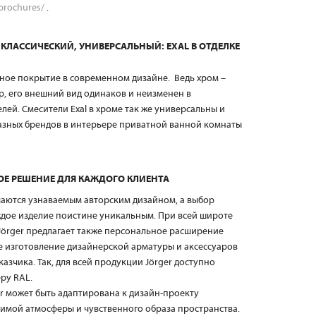
/brochures/
.
КЛАССИЧЕСКИЙ, УНИВЕРСАЛЬНЫЙ: EXAL В ОТДЕЛКЕ
ое покрытие в современном дизайне. Ведь хром –
р, его внешний вид одинаков и неизменен в
ей. Смесители Exal в хроме так же универсальны и
азных брендов в интерьере приватной ванной комнаты
Е РЕШЕНИЕ ДЛЯ КАЖДОГО КЛИЕНТА
ичаются узнаваемым авторским дизайном, а выбор
ждое изделие поистине уникальным. При всей широте
örger предлагает также персональное расширение
 изготовление дизайнерской арматуры и аксессуаров
зчика. Так, для всей продукции Jörger доступно
ру RAL.
r может быть адаптирована к дизайн-проекту
римой атмосферы и чувственного образа пространства.