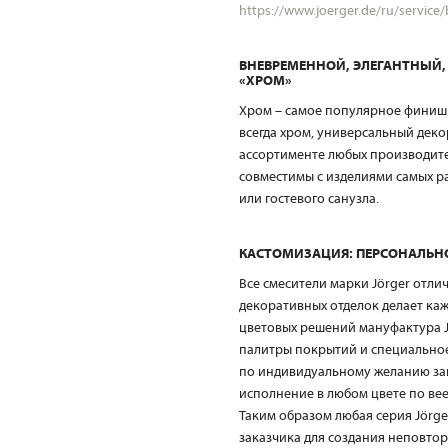
https://www.joerger.de/ru/service
ВНЕВРЕМЕННОЙ, ЭЛЕГАНТНЫЙ, 
«ХРОМ»
Хром – самое популярное финишн
всегда хром, универсальный деко
ассортименте любых производител
совместимы с изделиями самых р
или гостевого санузла.
КАСТОМИЗАЦИЯ: ПЕРСОНАЛЬНО
Все смесители марки Jörger отл
декоративных отделок делает ка
цветовых решений мануфактура J
палитры покрытий и специальное
по индивидуальному желанию зака
исполнение в любом цвете по вее
Таким образом любая серия Jörge
заказчика для создания неповто