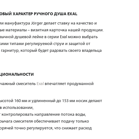
ОБЫЙ ХАРАКТЕР РУЧНОГО ДУША EXAL
и мануфактура Jörger делает ставку на качество и
ые материалы – визитная карточка нашей продукции.
ивычной душевой лейке в серии Exal можно выбрать
ькими типами регулируемой струи и защитой от
гарнитур, который будет радовать своего владельца
НКЦИОНАЛЬНОСТИ
ычажный смеситель
Exal
впечатляет продуманной
ысотой 160 мм и удлиненный до 153 мм носик делают
в использовании,
 контролировать направление потока воды,
рычага смесителя обеспечивает подачу только
орячей точно регулируется, что снижает расход