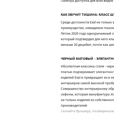
Палитра доступна для всех видов
КАК ЗВУЧИТ ТИШИНА: КЛАСС ШУ
Среди достоинств Exal не только
преимущество, невидимое глазо
Летом 2020 года однорычажный см
который подтвердил для него клас
меньше 20 децибел, почти как шел
ЧЕРНЫЙ МАТОВЫЙ – ЭЛЕГАНТН
Абсолютная классика стиля - че
платью подчеркивает элегантнос
изделий Exal и превращает их в 
интерьеров самой высокой проб
Совершенство интерьерному обра
сифоны, которые мануфактура Jö
не только изделия из собственно
производителей.
Скачайте брошюру, посвященную с