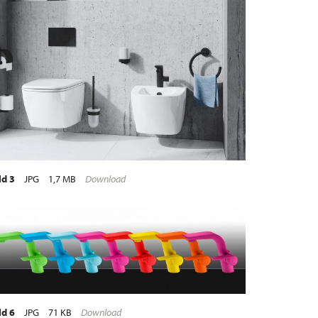
ld 3
JPG
1,7 MB
Download
ld 6
JPG
71 KB
Download