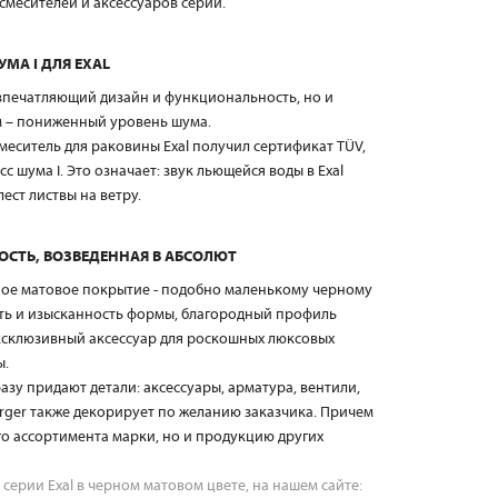
 смесителей и аксессуаров серии.
МА I ДЛЯ EXAL
 впечатляющий дизайн и функциональность, но и
м – пониженный уровень шума.
еситель для раковины Exal получил сертификат TÜV,
с шума I. Это означает: звук льющейся воды в Exal
ест листвы на ветру.
ОСТЬ, ВОЗВЕДЕННАЯ В АБСОЛЮТ
рное матовое покрытие - подобно маленькому черному
ть и изысканность формы, благородный профиль
эксклюзивный аксессуар для роскошных люксовых
ы.
зу придают детали: аксессуары, арматура, вентили,
rger также декорирует по желанию заказчика. Причем
го ассортимента марки, но и продукцию других
ерии Exal в черном матовом цвете, на нашем сайте: