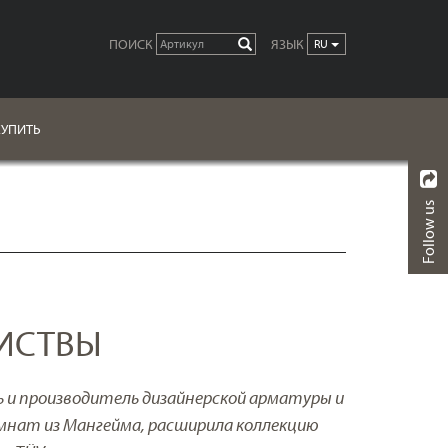
ПОИСК
ЯЗЫК
ВЫПОЛН.
RU
КУПИТЬ
Follow us
НАЗАД
DOWNLOADS
ЛИСТВЫ
ль и производитель дизайнерской арматуры и
омнат из Мангейма, расширила коллекцию