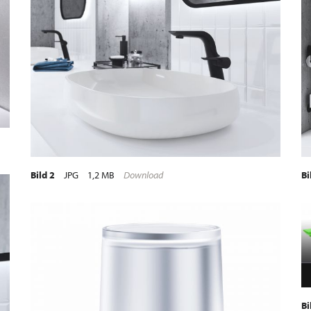
Bild 2
JPG
1,2 MB
Download
Bi
Bi