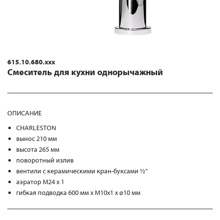
615.10.680.xxx
Смеситель для кухни однорычажный
ОПИСАНИЕ
CHARLESTON
вынос 210 мм
высота 265 мм
поворотный излив
вентили с керамическими кран-буксами ½"
аэратор M24 x 1
гибкая подводка 600 мм х М10х1 х ø10 мм