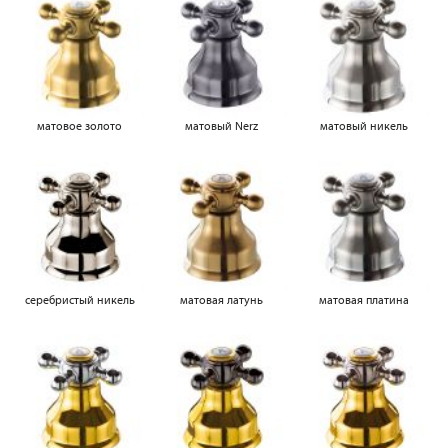
матовое золото
матовый Nerz
матовый никель
серебристый никель
матовая латунь
матовая платина