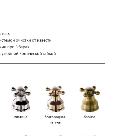
атель
истемой очистки от извести
мин при 3 барах
 с двойной коничeской гайкой
платина
благородная
бронза
латунь