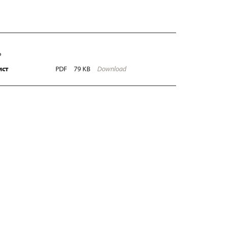
Ь
ист
PDF
79 KB
Download