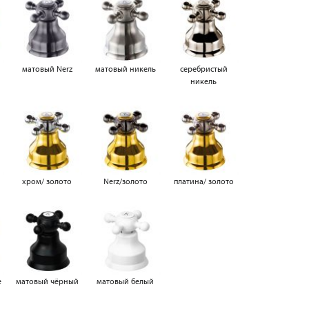
матовый Nerz
матовый никель
серебристый
никель
а
хром/ золото
Nerz/золото
платина/ золото
е
матовый чёрный
матовый белый