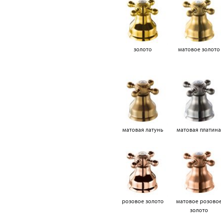
золото
матовое золото
матовая латунь
матовая платин
розовое золото
матовое розово
золото