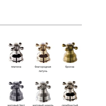
платина
благородная
бронза
латунь
матовый Nerz
матовый никель
серебристый