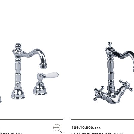
109.10.300.xxx
раковины ½“
Смеситель для раковины ½“