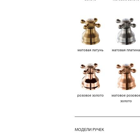
матовая латунь
матовая платин
розовое золото
матовое розово
золото
МОДЕЛИ РУЧЕК