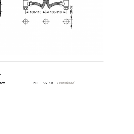
Ь
ист
PDF
97 KB
Download