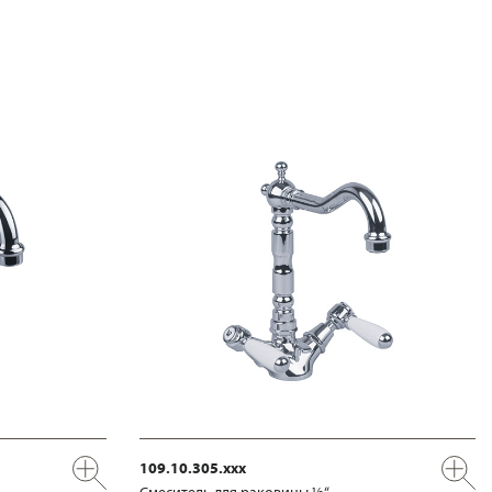
109.10.305.xxx
Смеситель для раковины ½“