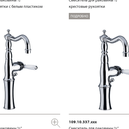
ятки с белым пластиком
крестовые рукоятки
ПОДРОБНО
109.10.337.xxx
раковины ½“
Смеситель для раковины ½“