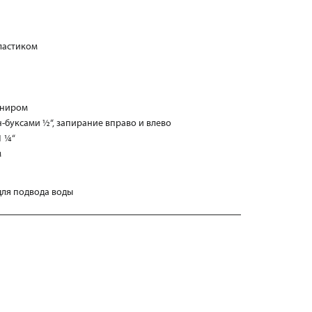
ластиком
рниром
-буксами ½“, запирание вправо и влево
1 ¼“
м
 для подвода воды