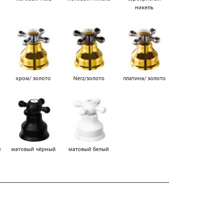
никель
а
хром/ золото
Nerz/золото
платина/ золото
е
матовый чёрный
матовый белый