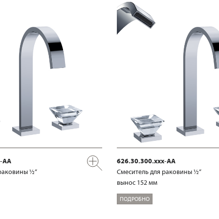
x-AA
626.30.300.xxx-AA
раковины ½“
Смеситель для раковины ½“
вынос 152 мм
ПОДРОБНО