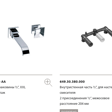
x-AA
649.30.380.000
раковины ½“, XXL
Внутристенная часть ½“, для наст
таж
смесителя
2 присоединения ½“, межосевое
расстояние 204 мм
ПОДРОБНО