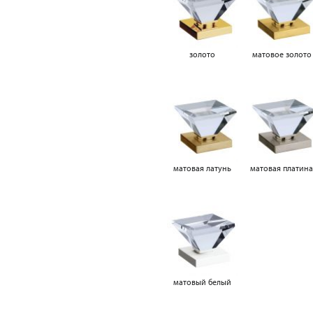
золото
матовое золото
матовая латунь
матовая платин
матовый белый