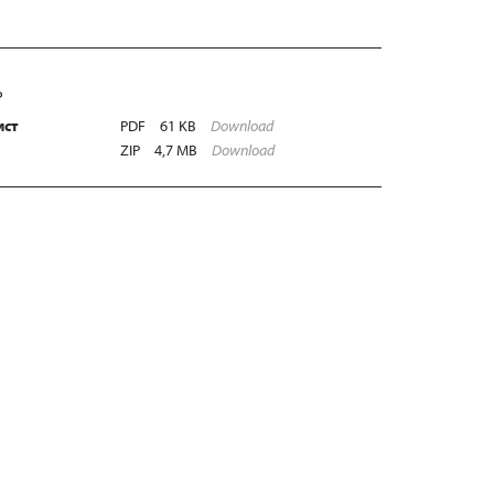
Ь
ист
PDF
61 KB
Download
ZIP
4,7 MB
Download