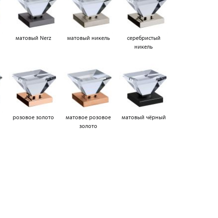
матовый Nerz
матовый никель
серебристый
никель
а
розовое золото
матовое розовое
матовый чёрный
золото