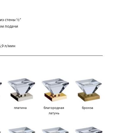
из стены ½“
ом подачи
,9 л/мин
платина
благородная
бронза
латунь