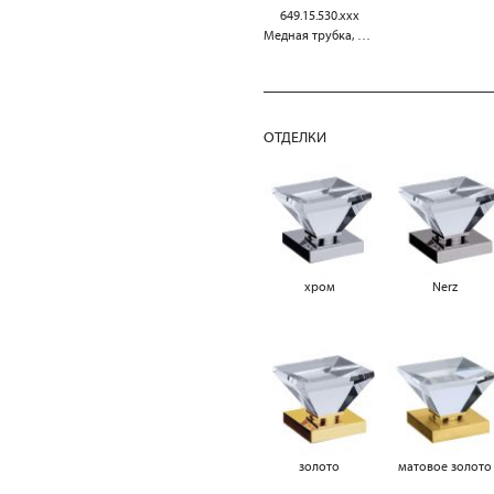
649.15.530.xxx
Медная трубка, 300 мм
ОТДЕЛКИ
хром
Nerz
золото
матовое золото