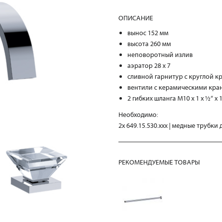
ОПИСАНИЕ
вынос 152 мм
высота 260 мм
неповоротный излив
аэратор 28 x 7
сливной гарнитур с круглой 
вентили с керамическими кра
2 гибких шланга M10 x 1 x ½“ x 
Необходимо:
2x 649.15.530.xxx | медные трубки
РЕКОМЕНДУЕМЫЕ ТОВАРЫ