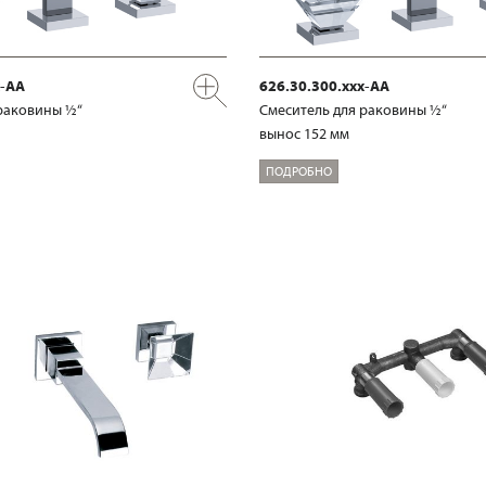
x-AA
626.30.300.xxx-AA
раковины ½“
Смеситель для раковины ½“
вынос 152 мм
ПОДРОБНО