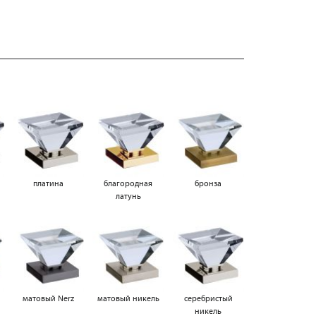
платина
благородная
бронза
латунь
матовый Nerz
матовый никель
серебристый
никель