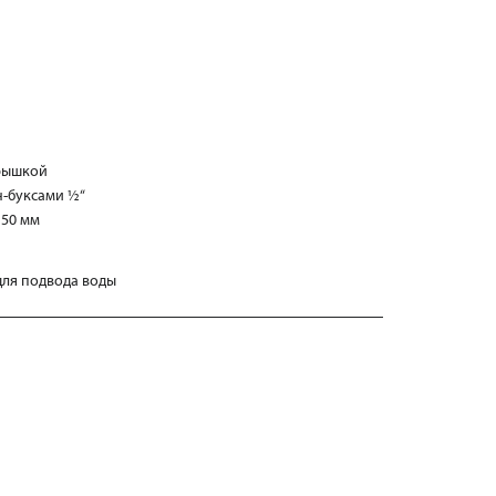
крышкой
н-буксами ½“
150 мм
 для подвода воды