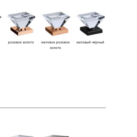
а
розовое золото
матовое розовое
матовый чёрный
золото