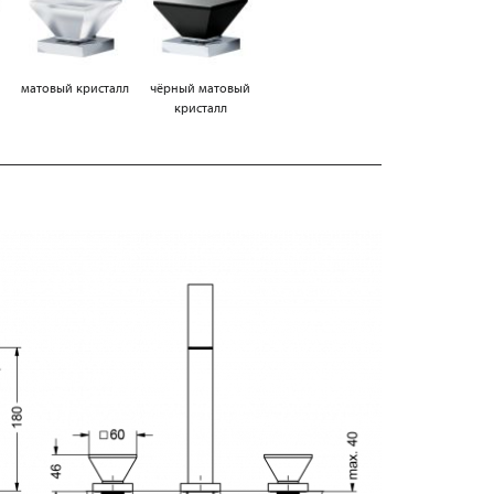
матовый кристалл
чёрный матовый
кристалл