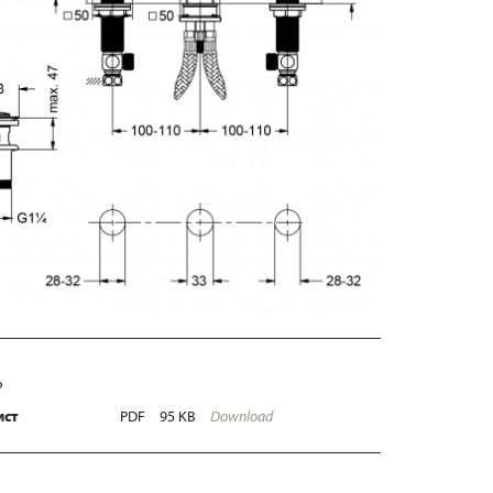
Ь
ист
PDF
95 KB
Download