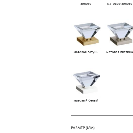
золото
матовое золото
матовая латунь
матовая платин
матовый белый
РАЗМЕР (MM)