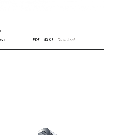
Ь
ист
PDF
60 KB
Download