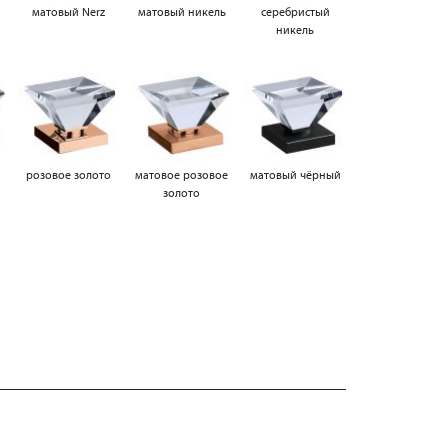
матовый Nerz
матовый никель
серебристый
никель
а
розовое золото
матовое розовое
матовый чёрный
золото