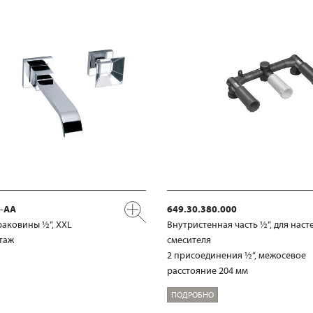
x-AA
649.30.380.000
раковины ½“, XXL
Внутристенная часть ½“, для наст
таж
смесителя
2 присоединения ½“, межосевое
расстояние 204 мм
ПОДРОБНО