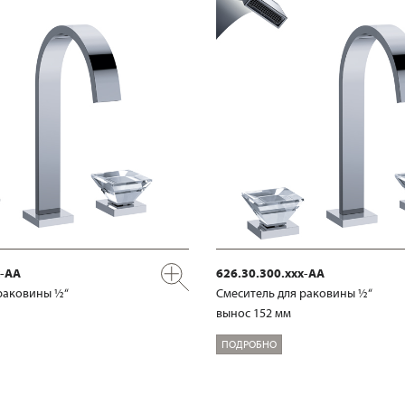
x-AA
626.30.300.xxx-AA
раковины ½“
Смеситель для раковины ½“
вынос 152 мм
ПОДРОБНО