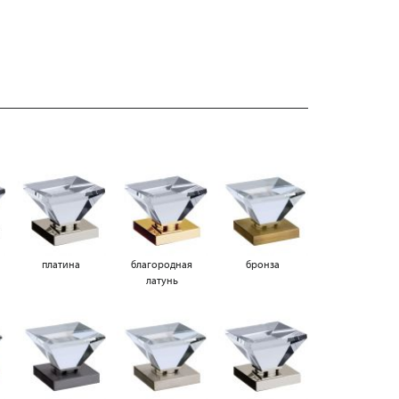
платина
благородная
бронза
латунь