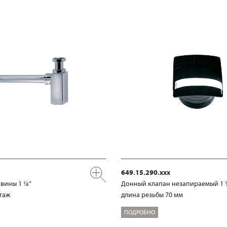
649.15.290.xxx
вины 1 ¼“
Донный клапан незапираемый 1 
таж
длина резьбы 70 мм
ПОДРОБНО