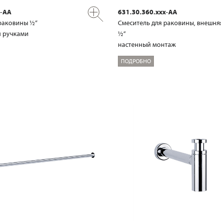
x-AA
631.30.360.xxx-AA
раковины ½“
Смеситель для раковины, внешня
 ручками
½“
настенный монтаж
ПОДРОБНО