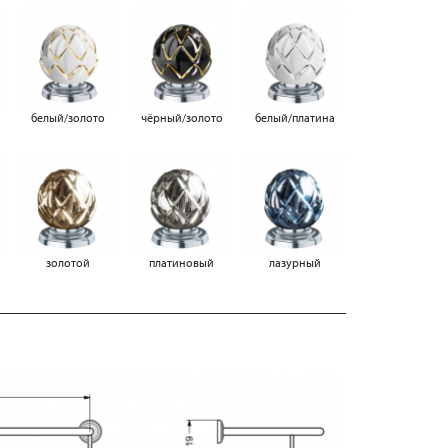
белый/золотo
чёрный/золотo
белый/платина
золотой
платиновый
лазурный