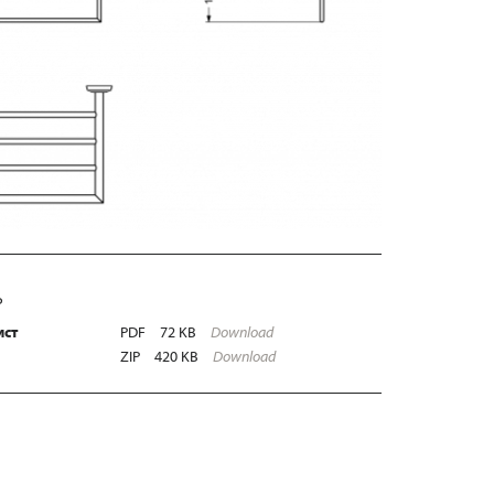
Ь
ист
PDF
72 KB
Download
ZIP
420 KB
Download