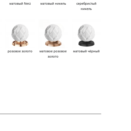
матовый Nerz
матовый никель
серебристый
никель
а
розовое золото
матовое розовое
матовый чёрный
золото