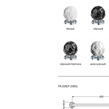
белый
чёрный
чёрный/платина
жемчужный
РАЗМЕР (MM)