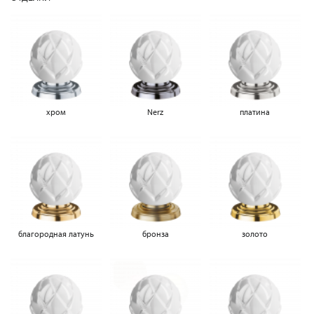
хром
Nerz
платина
благородная латунь
бронза
золото