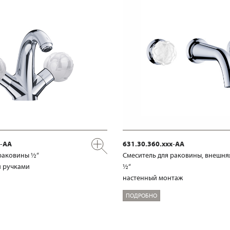
x-AA
631.30.360.xxx-AA
раковины ½“
Смеситель для раковины, внешня
 ручками
½“
настенный монтаж
ПОДРОБНО