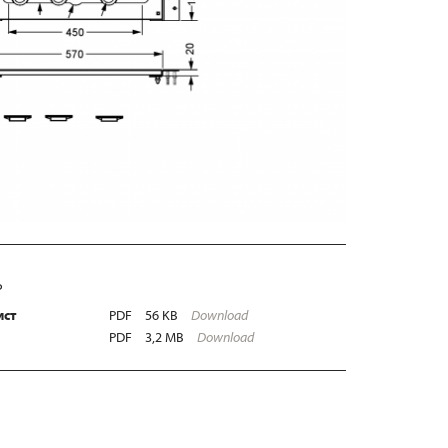
Ь
ист
PDF
56 KB
Download
PDF
3,2 MB
Download