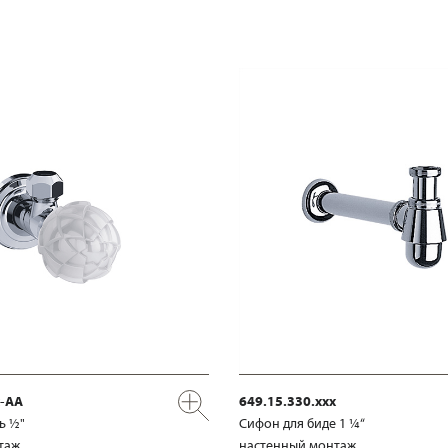
x-AA
649.15.330.xxx
ь ½"
Сифон для биде 1 ¼“
таж
настенный монтаж