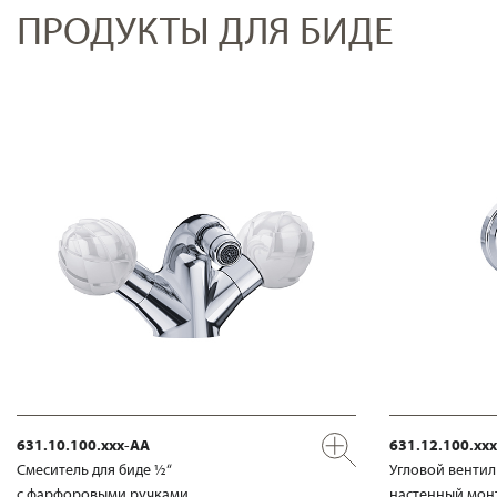
ПРОДУКТЫ ДЛЯ БИДЕ
631.10.100.xxx-AA
631.12.100.xx
Смеситель для биде ½“
Угловой вентил
с фарфоровыми ручками
настенный мон