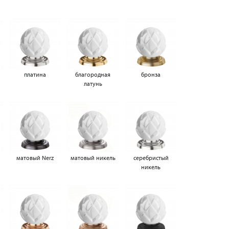
платина
благородная
бронза
латунь
матовый Nerz
матовый никель
серебристый
никель