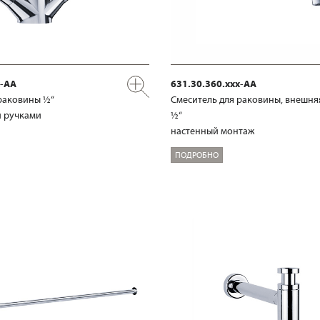
x-AA
631.30.360.xxx-AA
раковины ½“
Смеситель для раковины, внешня
 ручками
½“
настенный монтаж
ПОДРОБНО