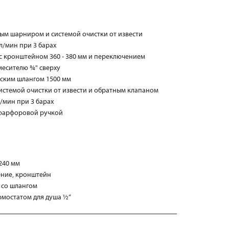
вым шарниром и системой очистки от извести
л/мин при 3 барах
с кронштейном 360 - 380 мм и переключением
месителю ¾" сверху
еским шлангом 1500 мм
истемой очистки от извести и обратным клапаном
/мин при 3 барах
с фарфоровой ручкой
 240 мм
чение, кронштейн
р со шлангом
ермостатом для душа ½“