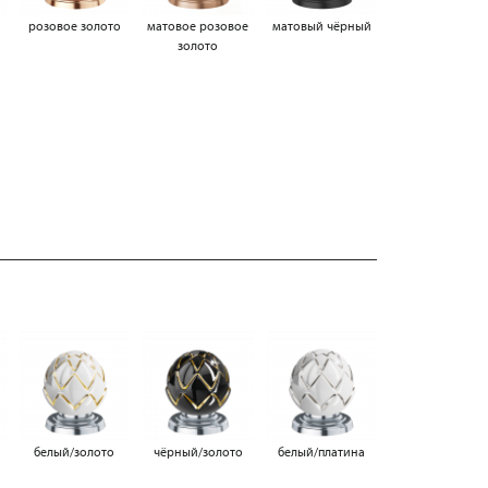
а
розовое золото
матовое розовое
матовый чёрный
золото
белый/золотo
чёрный/золотo
белый/платина