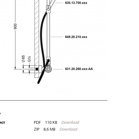
Ь
ист
PDF
110 KB
Download
ZIP
8,6 MB
Download