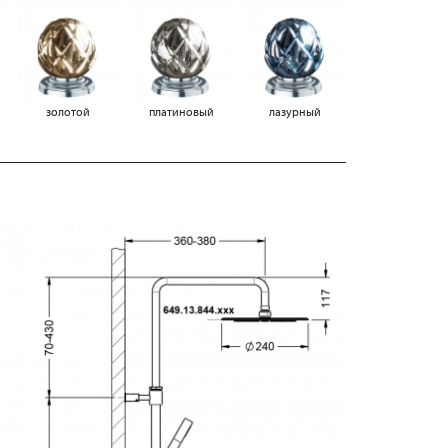
золотой
платиновый
лазурный