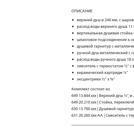
ОПИСАНИЕ
верхний душ ø 240 мм, с шаро
расход воды верхнего душа 11 
вертикальная душевая стойка 
шланговое подсоединение к с
душевой гарнитур с металлич
ручной душ металлический с с
расход воды ручного душа 18 л
смеситель с термостатом ½" 
керамический картридж ½“
эксцентрики ½" x ¾"
Комплект состоит из:
649.13.844.xxx | Верхний душ ½", ø
649.20.210.xxx | Стойка, переклю
630.13.700.xxx | Душевой гарниту
631.20.260.xxx-AA | Смеситель с т