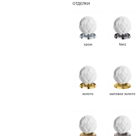
ОТДЕЛКИ
хром
Nerz
золото
матовое золото