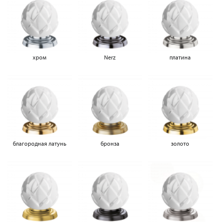
хром
Nerz
платина
благородная латунь
бронза
золото