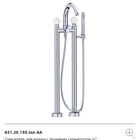
631.20.150.xxx-AA
Смеситель для ванны с душевым гарнитуром ½“