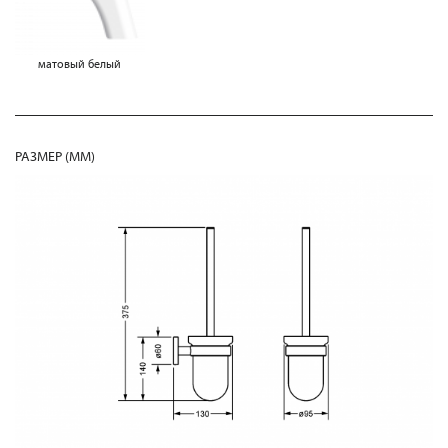
матовый белый
РАЗМЕР (MM)