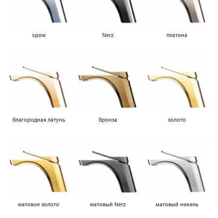
хром
Nerz
платина
благородная латунь
бронза
золото
матовое золото
матовый Nerz
матовый никель