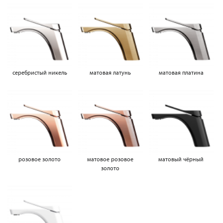
серебристый никель
матовая латунь
матовая платина
розовое золото
матовое розовое
матовый чёрный
золото