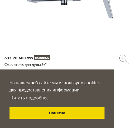
633.20.600.xxx
НОВИНКА
Смеситель для душа ½“
настенный монтаж
ПОДРОБНО
На нашем веб-сайте мы используем cookies
для предоставления информации.
Читать подробнее
Понятно