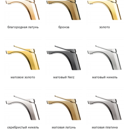
благородная латунь
бронза
золото
матовое золото
матовый Nerz
матовый никель
серебристый никель
матовая латунь
матовая платина