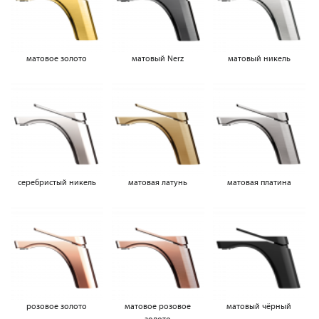
матовое золото
матовый Nerz
матовый никель
серебристый никель
матовая латунь
матовая платина
розовое золото
матовое розовое
матовый чёрный
золото