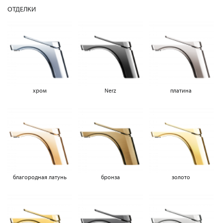
ОТДЕЛКИ
хром
Nerz
платина
благородная латунь
бронза
золото