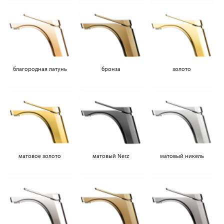
благородная латунь
бронза
золото
матовое золото
матовый Nerz
матовый никель