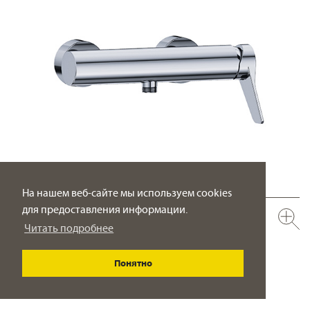
На нашем веб-сайте мы используем cookies
для предоставления информации.
633.20.600.xxx
НОВИНКА
Читать подробнее
Смеситель для душа ½“
настенный монтаж
Понятно
ПОДРОБНО