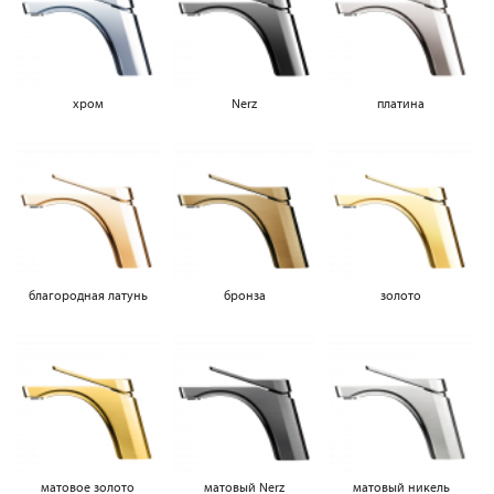
хром
Nerz
платина
благородная латунь
бронза
золото
матовое золото
матовый Nerz
матовый никель