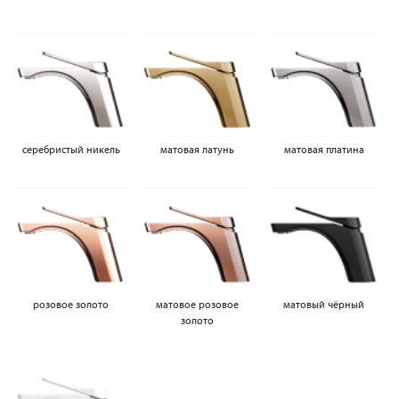
серебристый никель
матовая латунь
матовая платина
розовое золото
матовое розовое
матовый чёрный
золото