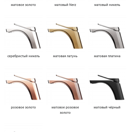
матовое золото
матовый Nerz
матовый никель
серебристый никель
матовая латунь
матовая платина
розовое золото
матовое розовое
матовый чёрный
золото