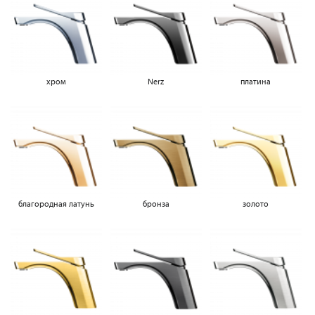
хром
Nerz
платина
благородная латунь
бронза
золото