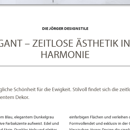
DIE JÖRGER DESIGNSTILE
EGANT – ZEITLOSE ÄSTHETIK 
HARMONIE
gliche Schönheit für die Ewigkeit. Stilvoll findet sich die z
zentem Dekor.
fem Blau, elegantem Dunkelgrau
einfarbigen Flächen und verleihen
sive Farbakzente aufweist. Edel und
Formvollendet und exklusiv in der
nd Stein. Dunkles Holz und glattes
klassischen Jörger-Design die sinnl