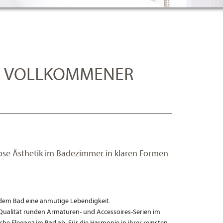
IN VOLLKOMMENER
eitlose Ästhetik im Badezimmer in klaren Formen
 dem Bad eine anmutige Lebendigkeit.
 Qualität runden Armaturen- und Accessoires-Serien im
iche Eleganz im Bad ab. Für die Harmonie in ihrer reinsten