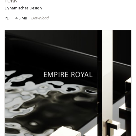
TURN
Dynamisches Design
PDF
4,3 MB
Download