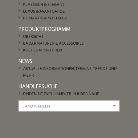
KLASSISCH & ELEGANT
LUXUS & AVANTGARDE
ROMANTIK & NOSTALGIE
PRODUKTPROGRAMM
ÜBERSICHT
BADARMATUREN & ACCESSOIRES
KÜCHENARMATUREN
NEWS
AKTUELLE INFORMATIONEN, TERMINE, TRENDS UND
MEHR
HÄNDLERSUCHE
FINDEN SIE FACHHÄNDLER IN IHRER NÄHE
LAND WÄHLEN