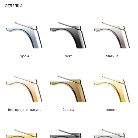
ОТДЕЛКИ
хром
Nerz
платина
благородная латунь
бронза
золото