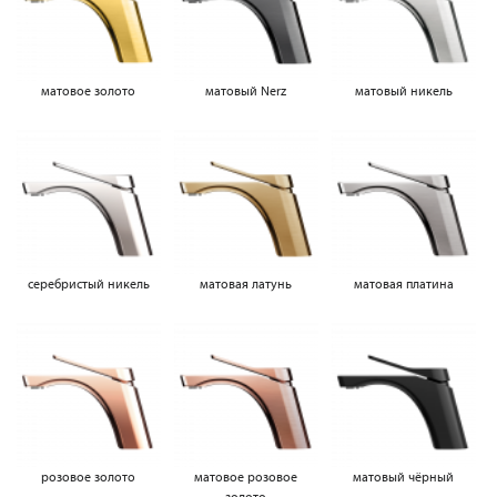
матовое золото
матовый Nerz
матовый никель
серебристый никель
матовая латунь
матовая платина
розовое золото
матовое розовое
матовый чёрный
золото