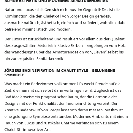
ALPINE ÄSTHETIK UND MODERNES ARMATURENDESIGN
Natur und Luxus schließen sich nicht aus. Im Gegenteil: Das ist die
Kombination, die den Chalet-Stil von Jörger Design geradezu
ausmacht: natürlich, ästhetisch, einfach und raffiniert, wohnlich, dabei
befreiend minimalistisch und modern.
Der Luxus ist zurückhaltend und resultiert vor allem aus der Qualität
des ausgewählten Materials inklusive Farben – angefangen vom Holz
des Wanddesigns über das Armaturendesign von „Eleven“ selbst bis
hin zur exquisiten Sanitärkeramik.
JÖRGERS BADINSPIRATION IM CHALET STYLE – GELUNGENE
SYMBIOSE
Was macht ein Badezimmer vollkommen? Es weckt Freude auf die
Zeit, die man mit sich selbst darin verbringen wird. Zugleich ist das
Bad idealerweise ein pragmatischer Raum, der die Harmonie des
Designs mit der Funktionalität der Inneneinrichtung vereint. Der
kreative Badentwurf von Jörger lässt sich daran messen. Mit ihm ist
eine gelungene Symbiose entstanden. Modernes Ambiente mit einem
Hauch von Luxus und rustikaler Charme verbinden sich zu einem
Chalet-Stil innovativer Art.