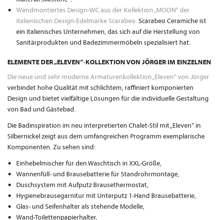
Wandmontiertes Design-WC aus der Kollektion „MOON“ der
italienischen Design-Edelmarke Scarabeo.
Scarabeo Ceramiche ist
ein italienisches Unternehmen, das sich auf die Herstellung von
Sanitärprodukten und Badezimmermöbeln spezialisiert hat.
ELEMENTE DER „ELEVEN“-KOLLEKTION VON JÖRGER IM EINZELNEN
Die neue und sehr moderne Armaturenkollektion „Eleven“ von Jörger
verbindet hohe Qualität mit schlichtem, raffiniert komponierten
Design und bietet vielfältige Lösungen für die individuelle Gestaltung
von Bad und Gästebad.
Die Badinspiration im neu interpretierten Chalet-Stil mit „Eleven“ in
Silbernickel zeigt aus dem umfangreichen Programm exemplarische
Komponenten. Zu sehen sind:
Einhebelmischer für den Waschtisch in XXL-Größe,
Wannenfüll- und Brausebatterie für Standrohrmontage,
Duschsystem mit Aufputz Brausethermostat,
Hygienebrausegarnitur mit Unterputz 1-Hand Brausebatterie,
Glas- und Seifenhalter als stehende Modelle,
Wand-Toilettenpapierhalter,