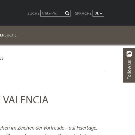
SUCHE
SPRACHE
LOS
DE
ERSUCHE
WS
Follow us
ZURÜCK
E VALENCIA
tehen im Zeichen der Vorfreude – auf Feiertage,