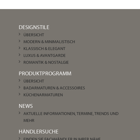
DESIGNSTILE
ÜBERSICHT
MODERN & MINIMALISTISCH
KLASSISCH & ELEGANT
LUXUS & AVANTGARDE
ROMANTIK & NOSTALGIE
PRODUKTPROGRAMM
ÜBERSICHT
BADARMATUREN & ACCESSOIRES
KÜCHENARMATUREN
NEWS
AKTUELLE INFORMATIONEN, TERMINE, TRENDS UND
MEHR
HÄNDLERSUCHE
FINDEN SIE FACHHÄNDLER IN IHRER NÄHE