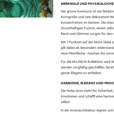
MERKMALE UND PHYSIKALISCHE
Der grüne Aventurin ist ein feinkörn
Korngröße und sein dekorativer Wer
Konzentration im Gestein. Die char
chromhaltigen Fuchsit, einem selte
Ranit und Glimmer sorgen für den 
Mit 7 Punkten auf der Mohs-Skala 
gilt dabei als besonders widerstand
raue Oberfläche - machen ihn unve
Für die VALENCIA-Kollektion wird d
werden sorgfältig geschliffen, facet
ganze Eleganz zu entfalten.
HARMONIE, ELEGANZ UND FRISC
Die Farbe Grün steht für Sicherheit,
Emotionen und schafft eine harmo
selbst.
In der Innenarchitektur eignen si