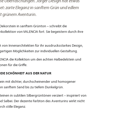
e Überraschungen. Jörger Design hat etwas
t: zarte Eleganz in sanftem Grün und edlem
t grünem Aventurin.
 Dekorstein in sanftem Grünton – schreibt die
kollektion von VALENCIA fort. Sie begeistern durch ihre
 von Innenarchitekten für ihr ausdrucksstarkes Design,
igartigen Möglichkeiten zur individuellen Gestaltung.
NCIA die Kollektion um den achten Halbedelstein und
nen für die Griffe.
NDE SCHÖNHEIT AUS DER NATUR
stein mit dichter, durchscheinender und homogener
 von sanftem Sand bis zu tiefem Dunkelgrün.
teinen in subtilen Silbergrüntönen verziert – inspiriert von
 Salbei. Der dezente Farbton des Aventurins wirkt nicht
ch stille Eleganz.