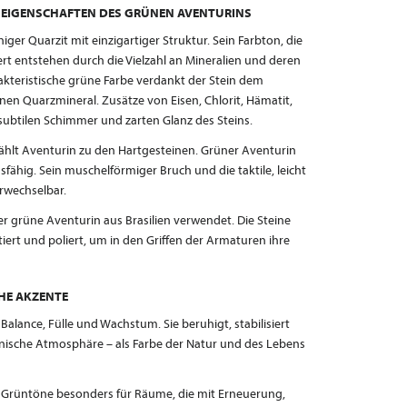
 EIGENSCHAFTEN DES GRÜNEN AVENTURINS
iger Quarzit mit einzigartiger Struktur. Sein Farbton, die
t entstehen durch die Vielzahl an Mineralien und deren
akteristische grüne Farbe verdankt der Stein dem
nen Quarzmineral. Zusätze von Eisen, Chlorit, Hämatit,
subtilen Schimmer und zarten Glanz des Steins.
zählt Aventurin zu den Hartgesteinen. Grüner Aventurin
sfähig. Sein muschelförmiger Bruch und die taktile, leicht
rwechselbar.
er grüne Aventurin aus Brasilien verwendet. Die Steine
tiert und poliert, um in den Griffen der Armaturen ihre
HE AKZENTE
 Balance, Fülle und Wachstum. Sie beruhigt, stabilisiert
nische Atmosphäre – als Farbe der Natur und des Lebens
ch Grüntöne besonders für Räume, die mit Erneuerung,