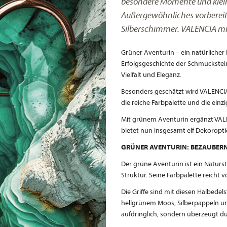
besondere Momente und klein
Außergewöhnliches vorbereite
Silberschimmer. VALENCIA mi
Grüner Aventurin – ein natürlicher
Erfolgsgeschichte der Schmuckstein
Vielfalt und Eleganz.
Besonders geschätzt wird VALENCIA
die reiche Farbpalette und die einz
Mit grünem Aventurin ergänzt VALE
bietet nun insgesamt elf Dekoroptio
GRÜNER AVENTURIN: BEZAUBER
Der grüne Aventurin ist ein Natur
Struktur. Seine Farbpalette reicht
Die Griffe sind mit diesen Halbedels
hellgrünem Moos, Silberpappeln und
aufdringlich, sondern überzeugt dur