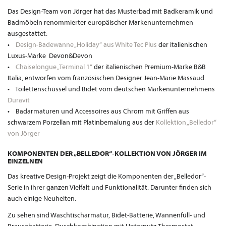
Das Design-Team von Jörger hat das Musterbad mit Badkeramik und
Badmöbeln renommierter europäischer Markenunternehmen
ausgestattet:
•
Design-Badewanne „Holiday“ aus White Tec Plus
der italienischen
Luxus-Marke Devon&Devon
•
Chaiselongue „Terminal 1“
der italienischen Premium-Marke B&B
Italia, entworfen vom französischen Designer Jean-Marie Massaud.
• Toilettenschüssel und Bidet vom deutschen Markenunternehmens
Duravit
• Badarmaturen und Accessoires aus Chrom mit Griffen aus
schwarzem Porzellan mit Platinbemalung aus der
Kollektion „Belledor“
von Jörger
KOMPONENTEN DER „BELLEDOR“-KOLLEKTION VON JÖRGER IM
EINZELNEN
Das kreative Design-Projekt zeigt die Komponenten der „Belledor“-
Serie in ihrer ganzen Vielfalt und Funktionalität. Darunter finden sich
auch einige Neuheiten.
Zu sehen sind Waschtischarmatur, Bidet-Batterie, Wannenfüll- und