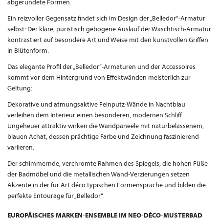
abgerundete Formen.
Ein reizvoller Gegensatz findet sich im Design der „Belledor“-Armatur
selbst: Der klare, puristisch gebogene Auslauf der Waschtisch-Armatur
kontrastiert auf besondere Art und Weise mit den kunstvollen Griffen
in Blütenform.
Das elegante Profil der „Belledor“-Armaturen und der Accessoires
kommt vor dem Hintergrund von Effektwänden meisterlich zur
Geltung:
Dekorative und atmungsaktive Feinputz-Wände in Nachtblau
verleihen dem Interieur einen besonderen, modernen Schliff.
Ungeheuer attraktiv wirken die Wandpaneele mit naturbelassenem,
blauen Achat, dessen prächtige Farbe und Zeichnung faszinierend
variieren.
Der schimmernde, verchromte Rahmen des Spiegels, die hohen Füße
der Badmöbel und die metallischen Wand-Verzierungen setzen
Akzente in der für Art déco typischen Formensprache und bilden die
perfekte Entourage für „Belledor“.
EUROPÄISCHES MARKEN-ENSEMBLE IM NEO-DÉCO-MUSTERBAD