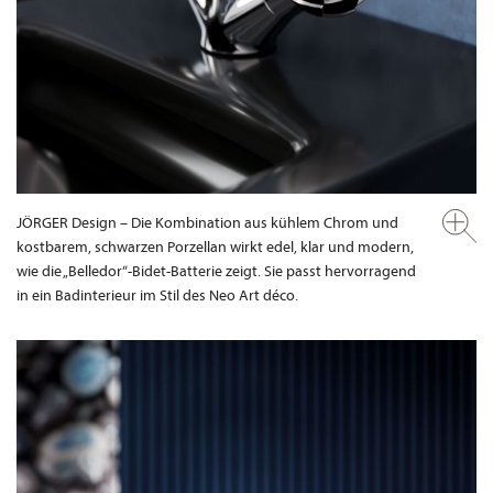
JÖRGER Design – Die Kombination aus kühlem Chrom und
kostbarem, schwarzen Porzellan wirkt edel, klar und modern,
wie die „Belledor“-Bidet-Batterie zeigt. Sie passt hervorragend
in ein Badinterieur im Stil des Neo Art déco.