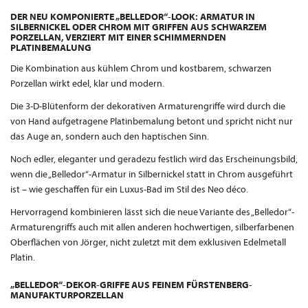
DER NEU KOMPONIERTE „BELLEDOR“-LOOK: ARMATUR IN
SILBERNICKEL ODER CHROM MIT GRIFFEN AUS SCHWARZEM
PORZELLAN, VERZIERT MIT EINER SCHIMMERNDEN
PLATINBEMALUNG
Die Kombination aus kühlem Chrom und kostbarem, schwarzen
Porzellan wirkt edel, klar und modern.
Die 3-D-Blütenform der dekorativen Armaturengriffe wird durch die
von Hand aufgetragene Platinbemalung betont und spricht nicht nur
das Auge an, sondern auch den haptischen Sinn.
Noch edler, eleganter und geradezu festlich wird das Erscheinungsbild,
wenn die „Belledor“-Armatur in Silbernickel statt in Chrom ausgeführt
ist – wie geschaffen für ein Luxus-Bad im Stil des Neo déco.
Hervorragend kombinieren lässt sich die neue Variante des „Belledor“-
Armaturengriffs auch mit allen anderen hochwertigen, silberfarbenen
Oberflächen von Jörger, nicht zuletzt mit dem exklusiven Edelmetall
Platin.
„BELLEDOR“-DEKOR-GRIFFE AUS FEINEM FÜRSTENBERG-
MANUFAKTURPORZELLAN