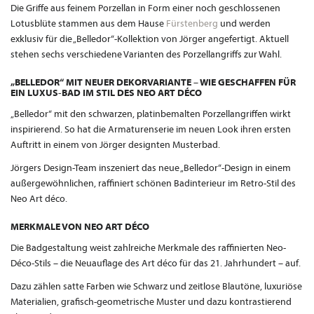
Die Griffe aus feinem Porzellan in Form einer noch geschlossenen
Lotusblüte stammen aus dem Hause
Fürstenberg
und werden
exklusiv für die „Belledor“-Kollektion von Jörger angefertigt. Aktuell
stehen sechs verschiedene Varianten des Porzellangriffs zur Wahl.
„BELLEDOR“ MIT NEUER DEKORVARIANTE – WIE GESCHAFFEN FÜR
EIN LUXUS-BAD IM STIL DES NEO ART DÉCO
„Belledor“ mit den schwarzen, platinbemalten Porzellangriffen wirkt
inspirierend. So hat die Armaturenserie im neuen Look ihren ersten
Auftritt in einem von Jörger designten Musterbad.
Jörgers Design-Team inszeniert das neue „Belledor“-Design in einem
außergewöhnlichen, raffiniert schönen Badinterieur im Retro-Stil des
Neo Art déco.
MERKMALE VON NEO ART DÉCO
Die Badgestaltung weist zahlreiche Merkmale des raffinierten Neo-
Déco-Stils – die Neuauflage des Art déco für das 21. Jahrhundert – auf.
Dazu zählen satte Farben wie Schwarz und zeitlose Blautöne, luxuriöse
Materialien, grafisch-geometrische Muster und dazu kontrastierend