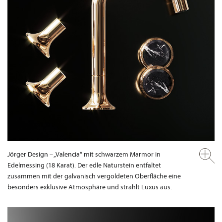
Jörger Design – „Valencia“ mit schwarzem Marmor in
Edelmessing (18 Karat). Der edle Naturstein entfaltet
zusammen mit der galvanisch vergoldeten Oberfläche eine
besonders exklusive Atmosphäre und strahlt Luxus aus.