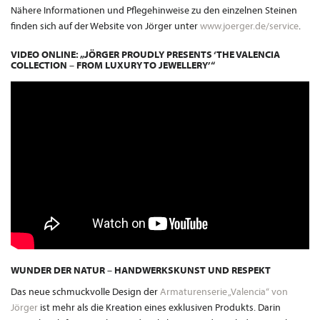
Nähere Informationen und Pflegehinweise zu den einzelnen Steinen
finden sich auf der Website von Jörger unter
www.joerger.de/service
.
VIDEO ONLINE: „JÖRGER PROUDLY PRESENTS ‘THE VALENCIA
COLLECTION – FROM LUXURY TO JEWELLERY’“
WUNDER DER NATUR – HANDWERKSKUNST UND RESPEKT
Das neue schmuckvolle Design der
Armaturenserie „Valencia“ von
Jörger
ist mehr als die Kreation eines exklusiven Produkts. Darin