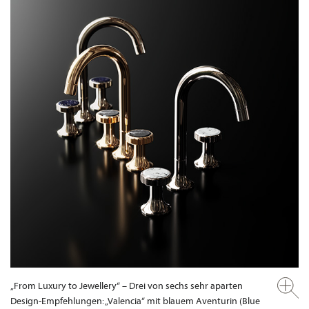
„From Luxury to Jewellery“ – Drei von sechs sehr aparten
Design-Empfehlungen: „Valencia“ mit blauem Aventurin (Blue