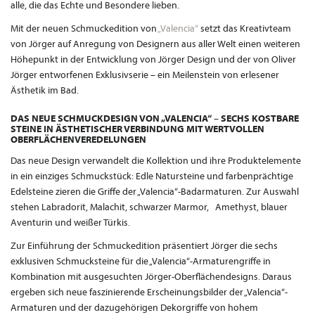
alle, die das Echte und Besondere lieben.
Mit der neuen Schmuckedition von
„Valencia“
setzt das Kreativteam
von Jörger auf Anregung von Designern aus aller Welt einen weiteren
Höhepunkt in der Entwicklung von Jörger Design und der von Oliver
Jörger entworfenen Exklusivserie – ein Meilenstein von erlesener
Ästhetik im Bad.
DAS NEUE SCHMUCKDESIGN VON „VALENCIA“ – SECHS KOSTBARE
STEINE IN ÄSTHETISCHER VERBINDUNG MIT WERTVOLLEN
OBERFLÄCHENVEREDELUNGEN
Das neue Design verwandelt die Kollektion und ihre Produktelemente
in ein einziges Schmuckstück: Edle Natursteine und farbenprächtige
Edelsteine zieren die Griffe der „Valencia“-Badarmaturen. Zur Auswahl
stehen Labradorit, Malachit, schwarzer Marmor, Amethyst, blauer
Aventurin und weißer Türkis.
Zur Einführung der Schmuckedition präsentiert Jörger die sechs
exklusiven Schmucksteine für die „Valencia“-Armaturengriffe in
Kombination mit ausgesuchten Jörger-Oberflächendesigns. Daraus
ergeben sich neue faszinierende Erscheinungsbilder der „Valencia“-
Armaturen und der dazugehörigen Dekorgriffe von hohem