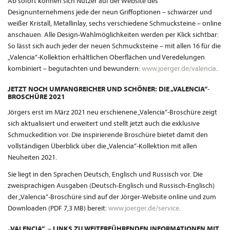
Ab sofort können sich Nutzer auf der Website des
Designunternehmens jede der neun Griffoptionen – schwarzer und
weißer Kristall, Metallinlay, sechs verschiedene Schmucksteine – online
anschauen. Alle Design-Wahlmöglichkeiten werden per Klick sichtbar:
So lässt sich auch jeder der neuen Schmucksteine – mit allen 16 für die
„Valencia“-Kollektion erhältlichen Oberflächen und Veredelungen
kombiniert – begutachten und bewundern:
www.joerger.de/valencia
.
JETZT NOCH UMFANGREICHER UND SCHÖNER: DIE „VALENCIA“-
BROSCHÜRE 2021
Jörgers erst im März 2021 neu erschienene „Valencia“-Broschüre zeigt
sich aktualisiert und erweitert und stellt jetzt auch die exklusive
Schmuckedition vor. Die inspirierende Broschüre bietet damit den
vollständigen Überblick über die „Valencia“-Kollektion mit allen
Neuheiten 2021.
Sie liegt in den Sprachen Deutsch, Englisch und Russisch vor. Die
zweisprachigen Ausgaben (Deutsch-Englisch und Russisch-Englisch)
der „Valencia“-Broschüre sind auf der Jörger-Website online und zum
Downloaden (PDF 7,3 MB) bereit:
www.joerger.de/service
.
„VALENCIA“ – LINKS ZU WEITERFÜHRENDEN INFORMATIONEN MIT