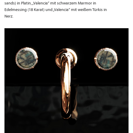
sands) in Platin, „Valencia“ mit schwarzem Marmor in
Edelmessing (18 Karat) und „Valencia“ mit weißem Türkis in
Nerz.