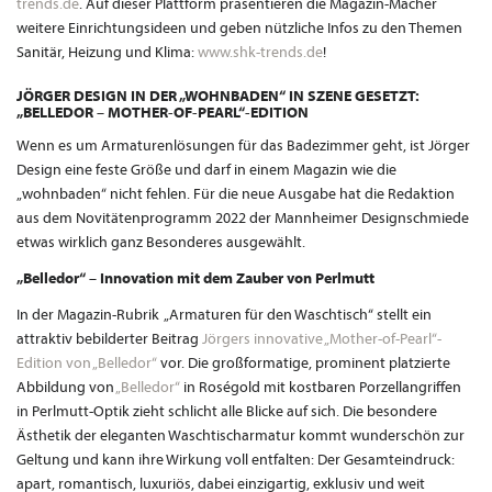
trends.de
. Auf dieser Plattform präsentieren die Magazin-Macher
weitere Einrichtungsideen und geben nützliche Infos zu den Themen
Sanitär, Heizung und Klima:
www.shk-trends.de
!
JÖRGER DESIGN IN DER „WOHNBADEN“ IN SZENE GESETZT:
„BELLEDOR – MOTHER-OF-PEARL“-EDITION
Wenn es um Armaturenlösungen für das Badezimmer geht, ist Jörger
Design eine feste Größe und darf in einem Magazin wie die
„wohnbaden“ nicht fehlen. Für die neue Ausgabe hat die Redaktion
aus dem Novitätenprogramm 2022 der Mannheimer Designschmiede
etwas wirklich ganz Besonderes ausgewählt.
„Belledor“ – Innovation mit dem Zauber von Perlmutt
In der Magazin-Rubrik „Armaturen für den Waschtisch“ stellt ein
attraktiv bebilderter Beitrag
Jörgers innovative „Mother-of-Pearl“-
Edition von „Belledor“
vor. Die großformatige, prominent platzierte
Abbildung von
„Belledor“
in Roségold mit kostbaren Porzellangriffen
in Perlmutt-Optik zieht schlicht alle Blicke auf sich. Die besondere
Ästhetik der eleganten Waschtischarmatur kommt wunderschön zur
Geltung und kann ihre Wirkung voll entfalten: Der Gesamteindruck:
apart, romantisch, luxuriös, dabei einzigartig, exklusiv und weit