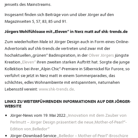
jenseits des Mainstreams.
Insgesamt finden sich Beiträge von und über Jörger auf den
Magazinseiten 5, 57, 83, 85 und 91.
Jörgers Wohlfühloase mit „Eleven“ in Nerz matt auf shk-trends.de
Zum wiederholten Male ist Jörger Design auch in Form eines Online-
Advertorials auf shk-trends.de vertreten und zwar mit der
hochaktuellen „grünen“ Badinspiration, in der
Oliver Jörgers
jüngste
Kreation
„Eleven“
ihren zweiten starken Auftritt hat. Sorgte die junge
Kollektion bei ihrer „Alpin Chic“-Premiere in Silbernickel für Furore, so
verführt sie jetzt in Nerz matt in einem Sommerparadies, das
schlichtes, edles Wohnambiente mit entspanntem, naturnahen
Lebensstil vereint:
www.shk-trends.de
.
LINKS ZU WEITERFÜHRENDEN INFORMATIONEN AUF DER JÖRGER-
WEBSITE
Jörger-News vom 19. Mai 2022:
„Innovation mit dem Zauber von
Perlmutt – Jörger Design präsentiert die neue ‚Mother-of-Pearl‘“-
Edition von ‚Belledor‘“
Jörger-Download-Service:
„Belledor – Mother-of-Pearl“-Broschüre