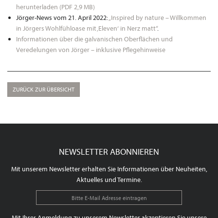
herunterladen (PDF 2,9 MB)
Jörger-News vom 21. April 2022:
„Inspired by nature – Willkommen
in Jörgers Wohlfühloase mit ‚Eleven‘ in Nerz matt“
.
Informationen über die galvanischen Oberflächen und
Veredelungen von Jörger – inklusive Pflegehinweise
ZURÜCK ZUR ÜBERSICHT
NEWSLETTER ABONNIEREN
Mit unserem Newsletter erhalten Sie Informationen über Neuheiten,
Aktuelles und Termine.
Mit Ihrer Anmeldung zu unserem Newsletter akzeptieren Sie unsere