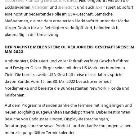
Decorative Plumbing Distributors (DPD)
. Neu eingeführt werden die
Exklusivserien
„Valencia“
und
„Belledor“
, und auch
„Exal“
spielt ab sofort
eine nicht unbedeutende Rolle im USA-Geschäft. Sämtliche
Maßnahmen, die mit dem erneuerten Marktauftritt unter der Marke
Jörger Design für alle Beteiligten verknüpft sind, befinden sich
planmäßig in der Umsetzung.
DER NÄCHSTE MEILENSTEIN: OLIVER JÖRGERS GESCHÄFTSREISE IM
MAI 2022
Ambitioniert, fokussiert und voller Tatkraft verfolgt Geschäftsführer
und Designer Oliver Jörger seine mit dem US-Markt verbundenen
Ziele. Die bereits zweite USA-Geschäftsreise dieses Jahres spricht
davon Bände: Vom 15. bis 30. Mai 2022 besuchte er erneut
Nordamerika und bereiste die Bundesstaaten New York, Florida und
Kalifornien.
Auf dem Programm standen zahlreiche Termine mit langjährigen und
neuen sorgfältig ausgewählten Handelspartnern. Dabei bestimmten
Besuche von Badausstellungen, Display-Besprechungen,
Beratungsgespräche sowie Produkt- und Verkaufsschulungen seinen
mehr als gut gefüllten Terminkalender.