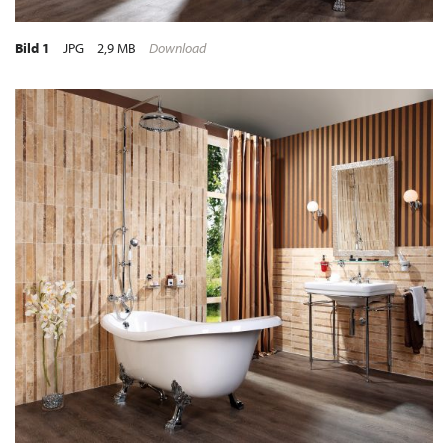
Bild 1
JPG
2,9 MB
Download