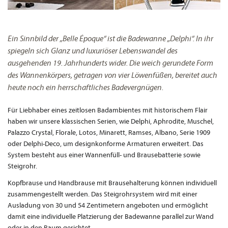
Ein Sinnbild der „Belle Époque“ ist die Badewanne „Delphi“. In ihr
spiegeln sich Glanz und luxuriöser Lebenswandel des
ausgehenden 19. Jahrhunderts wider. Die weich gerundete Form
des Wannenkörpers, getragen von vier Löwenfüßen, bereitet auch
heute noch ein herrschaftliches Badevergnügen.
Für Liebhaber eines zeitlosen Badambientes mit historischem Flair
haben wir unsere klassischen Serien, wie Delphi, Aphrodite, Muschel,
Palazzo Crystal, Florale, Lotos, Minarett, Ramses, Albano, Serie 1909
oder Delphi-Deco, um designkonforme Armaturen erweitert. Das
System besteht aus einer Wannenfüll- und Brausebatterie sowie
Steigrohr.
Kopfbrause und Handbrause mit Brausehalterung können individuell
zusammengestellt werden. Das Steigrohrsystem wird mit einer
Ausladung von 30 und 54 Zentimetern angeboten und ermöglicht
damit eine individuelle Platzierung der Badewanne parallel zur Wand
oder in den Raum gerichtet.