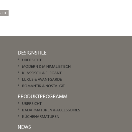
EITE
DESIGNSTILE
ÜBERSICHT
MODERN & MINIMALISTISCH
KLASSISCH & ELEGANT
LUXUS & AVANTGARDE
ROMANTIK & NOSTALGIE
PRODUKTPROGRAMM
ÜBERSICHT
BADARMATUREN & ACCESSOIRES
KÜCHENARMATUREN
NEWS