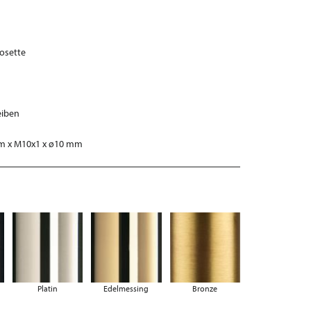
osette
eiben
mm x M10x1 x ø10 mm
Platin
Edelmessing
Bronze