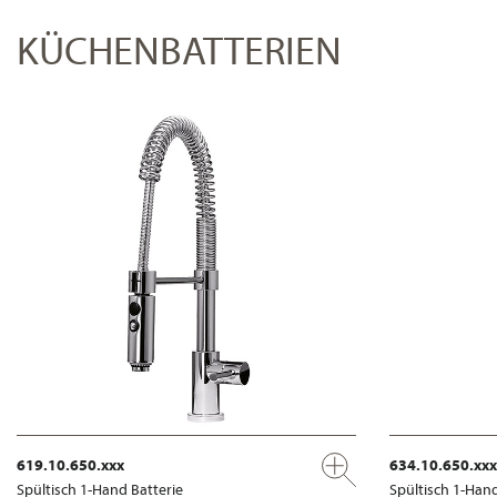
KÜCHENBATTERIEN
619.10.650.xxx
634.10.650.xxx
Spültisch 1-Hand Batterie
Spültisch 1-Hand