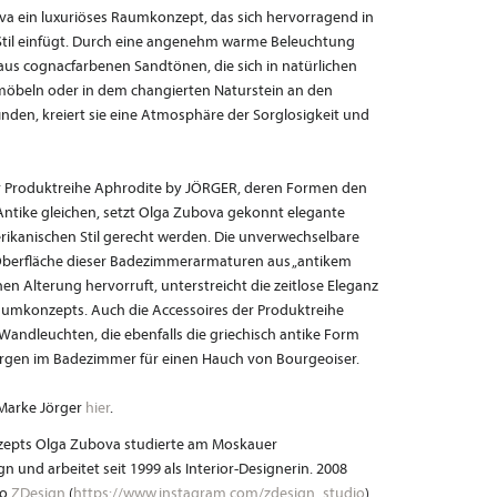
a ein luxuriöses Raumkonzept, das sich hervorragend in
n Stil einfügt. Durch eine angenehm warme Beleuchtung
aus cognacfarbenen Sandtönen, die sich in natürlichen
möbeln oder in dem changierten Naturstein an den
en, kreiert sie eine Atmosphäre der Sorglosigkeit und
 Produktreihe Aphrodite by JÖRGER, deren Formen den
Antike gleichen, setzt Olga Zubova gekonnt elegante
erikanischen Stil gerecht werden. Die unverwechselbare
Oberfläche dieser Badezimmerarmaturen aus „antikem
ichen Alterung hervorruft, unterstreicht die zeitlose Eleganz
Raumkonzepts. Auch die Accessoires der Produktreihe
 Wandleuchten, die ebenfalls die griechisch antike Form
sorgen im Badezimmer für einen Hauch von Bourgeoiser.
 Marke Jörger
hier
.
nzepts Olga Zubova studierte am Moskauer
n und arbeitet seit 1999 als Interior-Designerin. 2008
ro
ZDesign
(
https://www.instagram.com/zdesign_studio
).