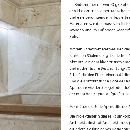
Im Badezimmer entwarf Olga Zubov
den klassizistisch, amerikanische
und eine beruhigende Farbpalette 
Materialien wie den massiven Holz
Wänden und im Fußboden wiederfind
Ruhe.
Mit den Badezimmerarmaturen der
ionischen Säulen der griechischen 
Akzente, die dem klassizistisch am
und authentische Beschichtung- /
Silber“, die den Effekt einer natürl
und die aristokratische Note des 
Aphrodite wie der Spiegel oder die
der ionischen Kapitel aufgreifen, 
Mehr über die Serie Aphrodite der
Die Projektleiterin dieses Raumko
Architekturinstitut Architekturdesig
gründete sie ihr eigenes Designbü