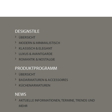
DESIGNSTILE
ÜBERSICHT
MODERN & MINIMALISTISCH
KLASSISCH & ELEGANT
LUXUS & AVANTGARDE
ROMANTIK & NOSTALGIE
PRODUKTPROGRAMM
ÜBERSICHT
BADARMATUREN & ACCESSOIRES
KÜCHENARMATUREN
NEWS
AKTUELLE INFORMATIONEN, TERMINE, TRENDS UND
MEHR