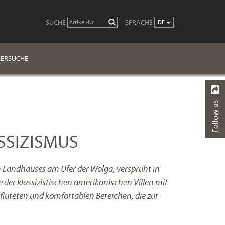
SUCHE
SPRACHE
LOS
DE
ERSUCHE
Follow us
ZURÜCK
SSIZISMUS
en Landhauses am Ufer der Wolga, versprüht in
der klassizistischen amerikanischen Villen mit
fluteten und komfortablen Bereichen, die zur