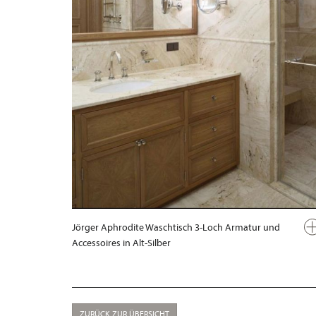
Jörger Aphrodite Waschtisch 3-Loch Armatur und
Accessoires in Alt-Silber
ZURÜCK ZUR ÜBERSICHT