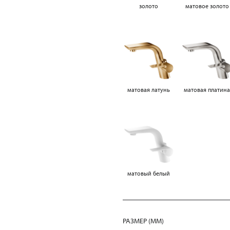
золото
матовое золото
матовая латунь
матовая платин
матовый белый
РАЗМЕР (MM)