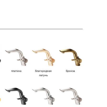
платина
благородная
бронза
латунь