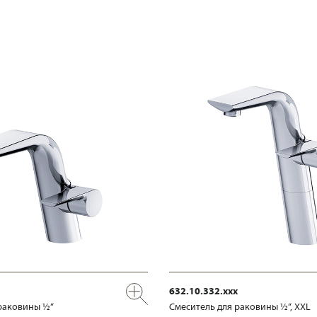
632.10.332.xxx
раковины ½“
Смеситель для раковины ½“, XXL