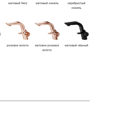
матовый Nerz
матовый никель
серебристый
никель
а
розовое золото
матовое розовое
матовый чёрный
золото