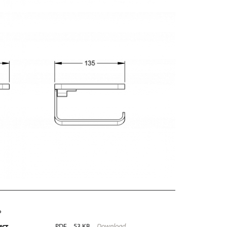
Ь
ист
PDF
53 KB
Download