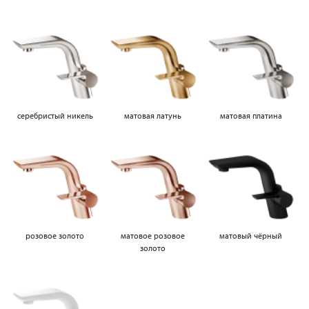
серебристый никель
матовая латунь
матовая платина
розовое золото
матовое розовое
матовый чёрный
золото