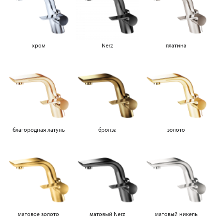
хром
Nerz
платина
благородная латунь
бронза
золото
матовое золото
матовый Nerz
матовый никель