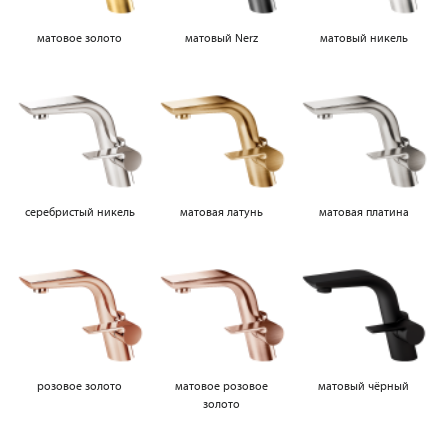
матовое золото
матовый Nerz
матовый никель
серебристый никель
матовая латунь
матовая платина
розовое золото
матовое розовое
матовый чёрный
золото