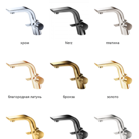
хром
Nerz
платина
благородная латунь
бронза
золото