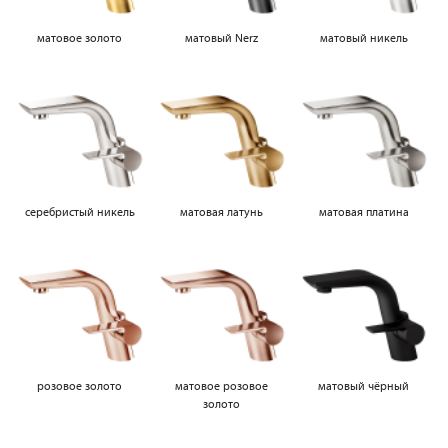
матовое золото
матовый Nerz
матовый никель
серебристый никель
матовая латунь
матовая платина
розовое золото
матовое розовое
матовый чёрный
золото