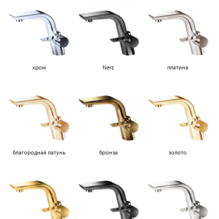
хром
Nerz
платина
благородная латунь
бронза
золото