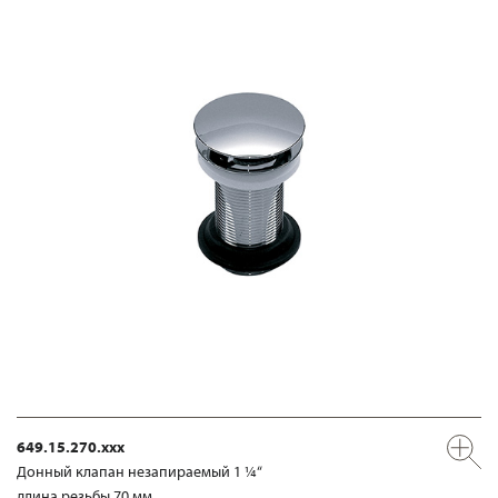
649.15.270.xxx
Донный клапан незапираемый 1 ¼“
длина резьбы 70 мм