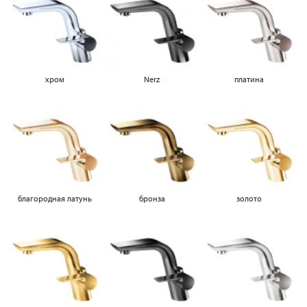
хром
Nerz
платина
благородная латунь
бронза
золото