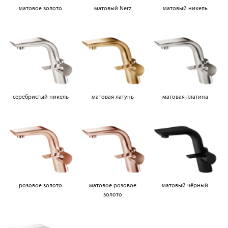
матовое золото
матовый Nerz
матовый никель
серебристый никель
матовая латунь
матовая платина
розовое золото
матовое розовое
матовый чёрный
золото