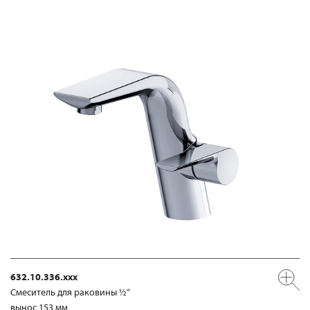
632.10.336.xxx
Смеситель для раковины ½“
вынос 153 мм