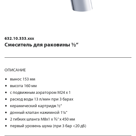
632.10.333.xxx
Смеситель для раковины ½“
ОПИСАНИЕ
вынос 153 мм
высота 160 мм
с подвижным аэратором М24 x 1
расход воды 13 л/мин при 3 барах
керамический картридж ½“
донный клапан нажимной 1¼"
2 гибких шланга M8x1 x ⅜” x 450 мм
первый уровень шума (при 3 бар <20 дБ)