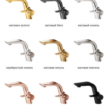
матовое золото
матовый Nerz
матовый никель
серебристый никель
матовая латунь
матовая платина