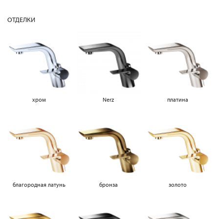
ОТДЕЛКИ
хром
Nerz
платина
благородная латунь
бронза
золото