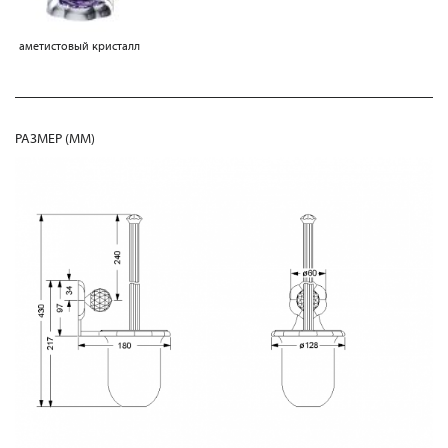
аметистовый кристалл
РАЗМЕР (MM)