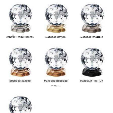
серебристый никель
матовая латунь
матовая платина
розовое золото
матовое розовое
матовый чёрный
золото