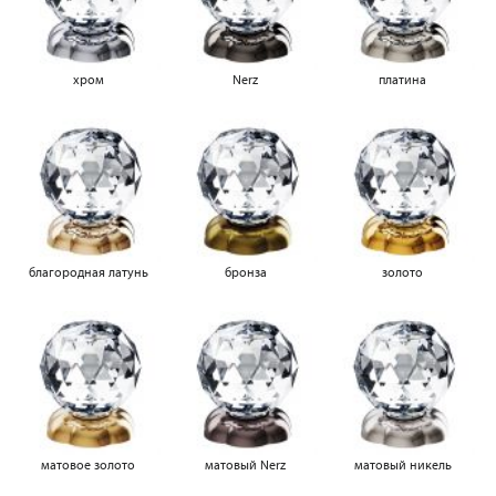
хром
Nerz
платина
благородная латунь
бронза
золото
матовое золото
матовый Nerz
матовый никель