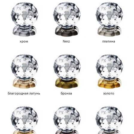
хром
Nerz
платина
благородная латунь
бронза
золото