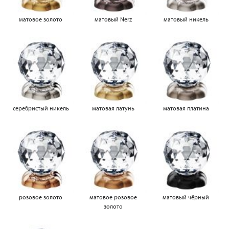
матовое золото
матовый Nerz
матовый никель
серебристый никель
матовая латунь
матовая платина
розовое золото
матовое розовое
матовый чёрный
золото