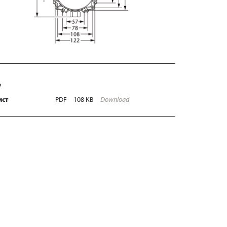
Ь
ист
PDF
108 KB
Download