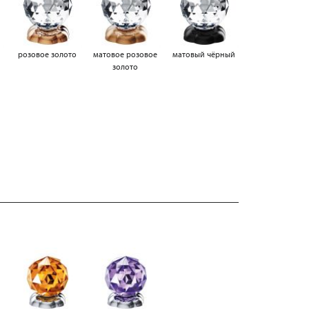
а
розовое золото
матовое розовое
матовый чёрный
золото