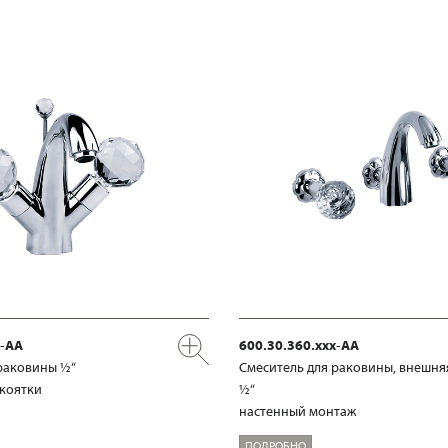
x-AA
600.30.360.xxx-AA
раковины ½“
Смеситель для раковины, внешня
укоятки
½“
настенный монтаж
ПОДРОБНО