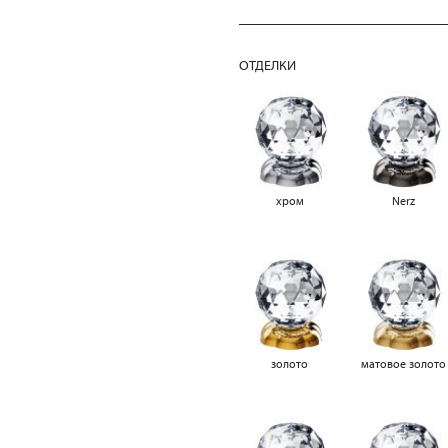
ОТДЕЛКИ
хром
Nerz
золото
матовое золото