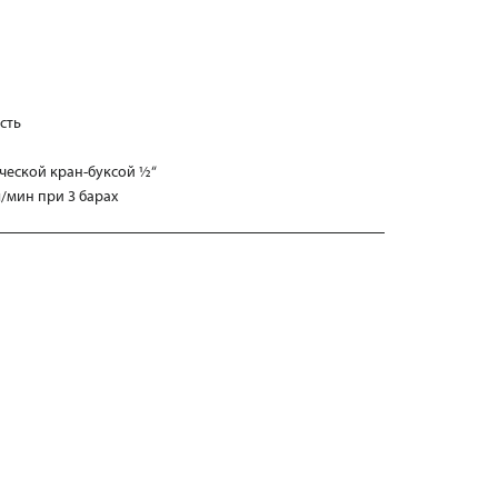
сть
ческой кран-буксой ½“
л/мин при 3 барах