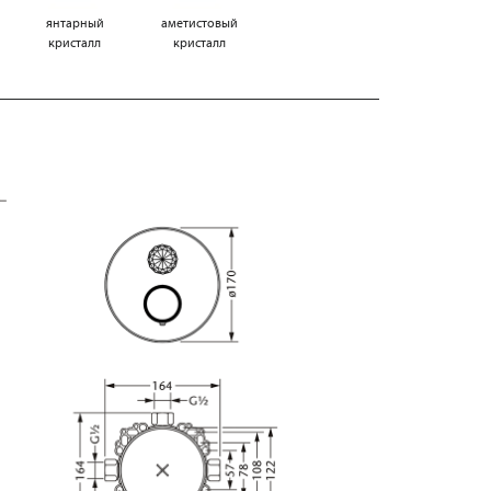
янтарный
аметистовый
кристалл
кристалл