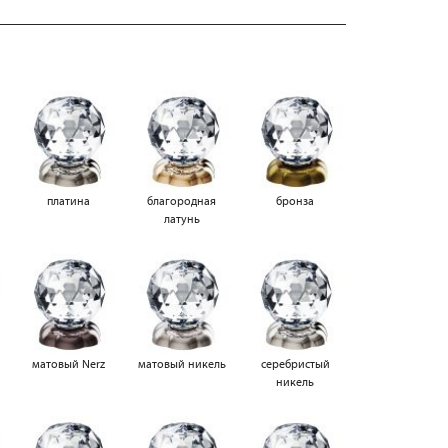
платина
благородная
бронза
латунь
матовый Nerz
матовый никель
серебристый
никель