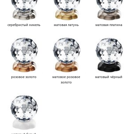
серебристый никель
матовая латунь
матовая платина
розовое золото
матовое розовое
матовый чёрный
золото