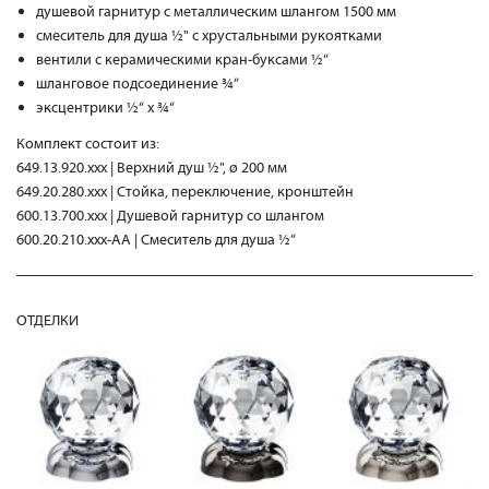
душевой гарнитур с металлическим шлангом 1500 мм
смеситель для душа ½" с хрустальными рукоятками
вентили с керамическими кран-буксами ½“
шланговое подсоединение ¾“
эксцентрики ½“ x ¾“
Комплект состоит из:
649.13.920.xxx | Верхний душ ½", ø 200 мм
649.20.280.xxx | Стойка, переключение, кронштейн
600.13.700.xxx | Душевой гарнитур со шлангом
600.20.210.xxx-AA | Смеситель для душа ½“
ОТДЕЛКИ