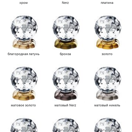
хром
Nerz
платина
благородная латунь
бронза
золото
матовое золото
матовый Nerz
матовый никель