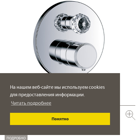
На нашем веб-сайте мы используем cookies
для предоставления информации.
Читать подробнее
600.40.360.xxx-AA
Понятно
Термостат для душа с запорным вентилем ½“
внутристенный монтаж
ПОДРОБНО