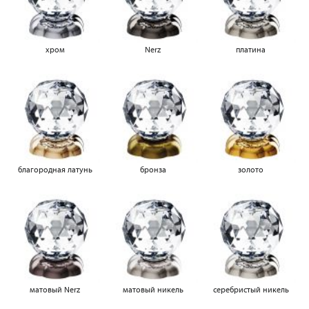
хром
Nerz
платина
благородная латунь
бронза
золото
матовый Nerz
матовый никель
серебристый никель