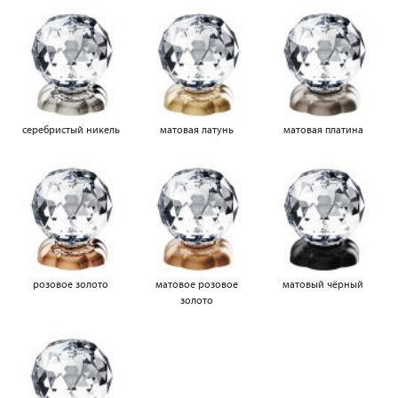
серебристый никель
матовая латунь
матовая платина
розовое золото
матовое розовое
матовый чёрный
золото