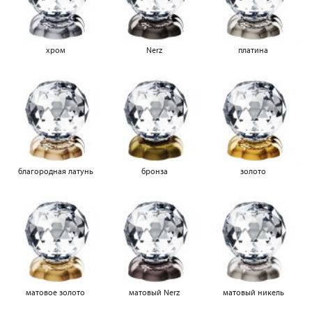
хром
Nerz
платина
благородная латунь
бронза
золото
матовое золото
матовый Nerz
матовый никель