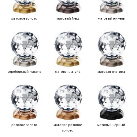
матовое золото
матовый Nerz
матовый никель
серебристый никель
матовая латунь
матовая платина
розовое золото
матовое розовое
матовый чёрный
золото