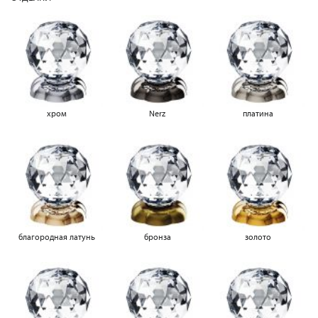
хром
Nerz
платина
благородная латунь
бронза
золото