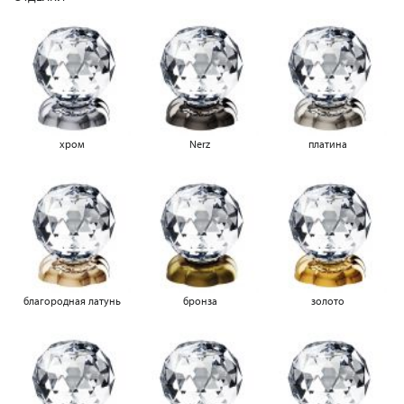
хром
Nerz
платина
благородная латунь
бронза
золото