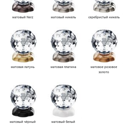
матовый Nerz
матовый никель
серебристый никель
матовая латунь
матовая платина
матовое розовое
золото
матовый чёрный
матовый белый