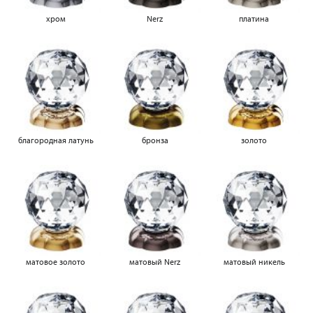
хром
Nerz
платина
благородная латунь
бронза
золото
матовое золото
матовый Nerz
матовый никель