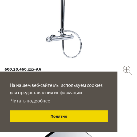
600.20.460.xxx-AA
Душевая стойка с термостатом ½"
верхний душ ø 200 мм
На нашем веб-сайте мы используем cookies
для предоставления информации.
ПОДРОБНО
Читать подробнее
Понятно