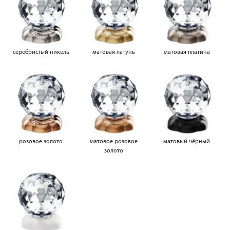
серебристый никель
матовая латунь
матовая платина
розовое золото
матовое розовое
матовый чёрный
золото