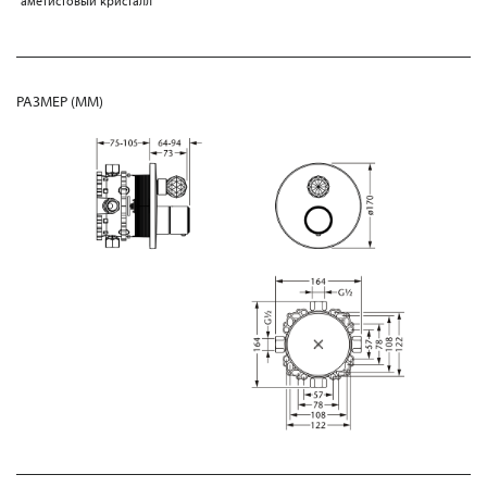
аметистовый кристалл
РАЗМЕР (MM)