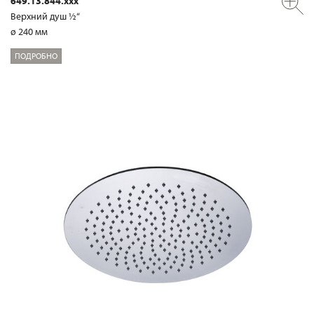
649.13.844.xxx
Верхний душ ½“
ø 240 мм
ПОДРОБНО